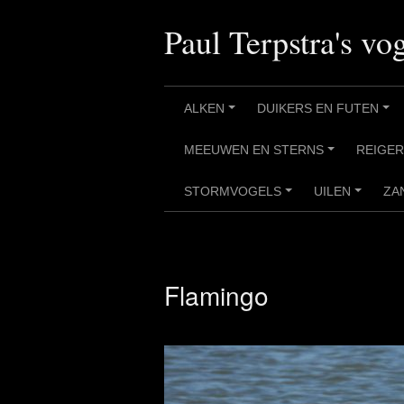
Ga
naar
Paul Terpstra's vog
de
inhoud
ALKEN
DUIKERS EN FUTEN
+
+
MEEUWEN EN STERNS
REIGE
+
STORMVOGELS
UILEN
ZA
+
+
Flamingo