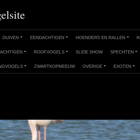
elsite
DUIVEN
EENDACHTIGEN
HOENDERS EN RALLEN
K
+
+
+
RACHTIGEN
ROOFVOGELS
SLIDE SHOW
SPECHTEN
+
+
+
NGVOGELS
ZWARTKOPMEEUW
OVERIGE
EXOTEN
+
+
+