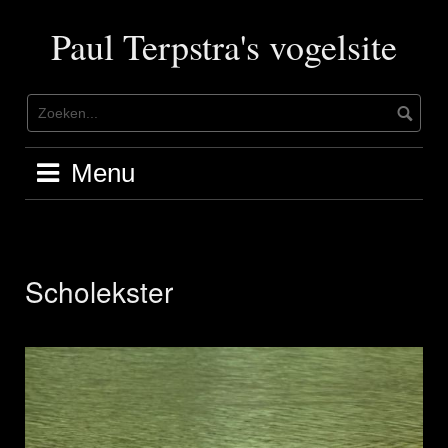
Ga
naar
Paul Terpstra's vogelsite
de
inhoud
Menu
Scholekster