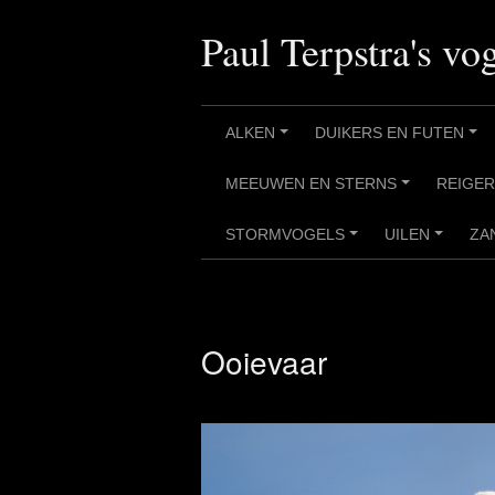
Ga
naar
Paul Terpstra's vog
de
inhoud
ALKEN
DUIKERS EN FUTEN
+
+
MEEUWEN EN STERNS
REIGE
+
STORMVOGELS
UILEN
ZA
+
+
Ooievaar