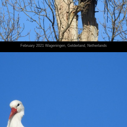
February 2021 Wageningen⁩, ⁨Gelderland⁩, ⁨Netherlands⁩