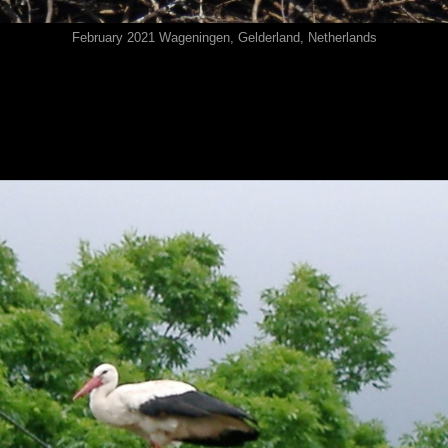
February 2021 Wageningen⁩, ⁨Gelderland⁩, ⁨Netherlands⁩