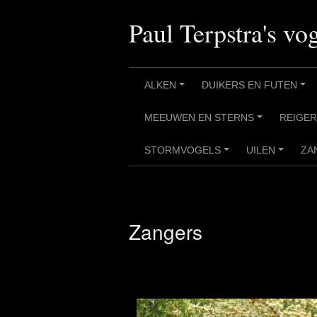
Ga
naar
Paul Terpstra's vog
de
inhoud
ALKEN
DUIKERS EN FUTEN
+
+
MEEUWEN EN STERNS
REIGE
+
STORMVOGELS
UILEN
ZA
+
+
Zangers