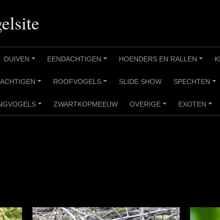
elsite
DUIVEN
EENDACHTIGEN
HOENDERS EN RALLEN
K
+
+
+
RACHTIGEN
ROOFVOGELS
SLIDE SHOW
SPECHTEN
+
+
+
NGVOGELS
ZWARTKOPMEEUW
OVERIGE
EXOTEN
+
+
+