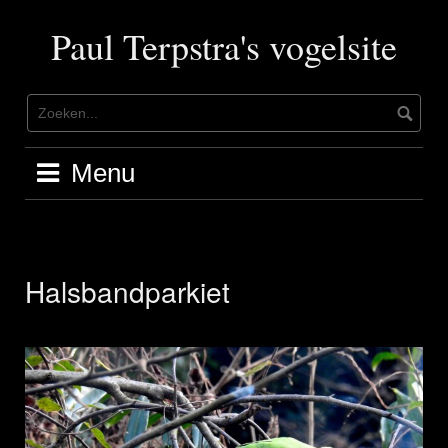
Ga
naar
Paul Terpstra's vogelsite
de
inhoud
Menu
Halsbandparkiet