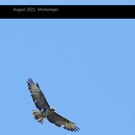
August 2021, ‎⁨Montenegro⁩