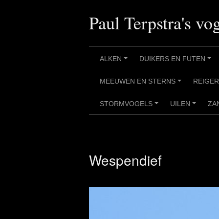
Ga
naar
Paul Terpstra's vog
de
inhoud
ALKEN
DUIKERS EN FUTEN
+
+
MEEUWEN EN STERNS
REIGE
+
STORMVOGELS
UILEN
ZA
+
+
Wespendief